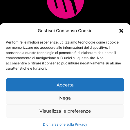
Multicopia e Arreda Ufficio srl
Gestisci Consenso Cookie
Via M.M.Plattis 2/6 – 44124 FERRARA
Per fornire le migliori esperienze, utilizziamo tecnologie come i cookie
Centralino unificato Tel. 0532 771065
per memorizzare e/o accedere alle informazioni del dispositivo. Il
info@multicopia360.com
consenso a queste tecnologie ci permetterà di elaborare dati come il
P.Iva IT01564380382
comportamento di navigazione o ID unici su questo sito. Non
Capitale Sociale i.v. 100.000 €
acconsentire o ritirare il consenso può influire negativamente su alcune
caratteristiche e funzioni.
Privacy Policy
|
Cookie Policy
|
Politica per la sicurezza delle
informazioni
Accetta
Nega
Visualizza le preferenze
Dichiarazione sulla Privacy
Copyright © 2026 multicopia360 | Powered by multicopia360