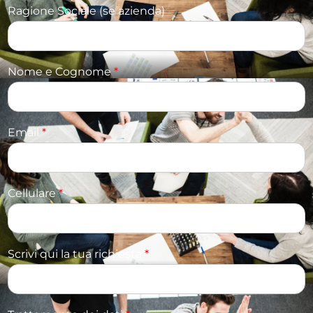
Ragione Sociale (se azienda)
Nome e Cognome
*
Email
*
Cellulare
*
Scrivi qui la tua richiesta
*