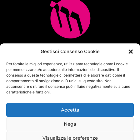
Multicopia e Arreda Ufficio srl
Gestisci Consenso Cookie
Via M.M.Plattis 2/6 – 44124 FERRARA
Per fornire le migliori esperienze, utilizziamo tecnologie come i cookie
Centralino unificato Tel. 0532 771065
per memorizzare e/o accedere alle informazioni del dispositivo. Il
info@multicopia360.com
consenso a queste tecnologie ci permetterà di elaborare dati come il
P.Iva IT01564380382
comportamento di navigazione o ID unici su questo sito. Non
Capitale Sociale i.v. 100.000 €
acconsentire o ritirare il consenso può influire negativamente su alcune
caratteristiche e funzioni.
Privacy Policy
|
Cookie Policy
|
Politica per la sicurezza delle
informazioni
Accetta
Nega
Visualizza le preferenze