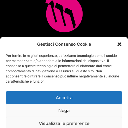
Multicopia e Arreda Ufficio srl
Gestisci Consenso Cookie
Via M.M.Plattis 2/6 – 44124 FERRARA
Per fornire le migliori esperienze, utilizziamo tecnologie come i cookie
Centralino unificato Tel. 0532 771065
per memorizzare e/o accedere alle informazioni del dispositivo. Il
info@multicopia360.com
consenso a queste tecnologie ci permetterà di elaborare dati come il
P.Iva IT01564380382
comportamento di navigazione o ID unici su questo sito. Non
Capitale Sociale i.v. 100.000 €
acconsentire o ritirare il consenso può influire negativamente su alcune
caratteristiche e funzioni.
Privacy Policy
|
Cookie Policy
|
Politica per la sicurezza delle
informazioni
Accetta
Nega
Visualizza le preferenze