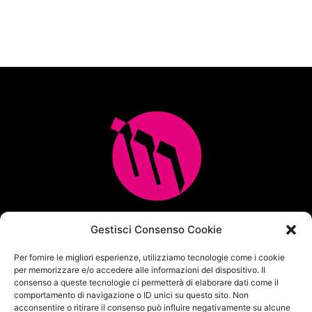
Multicopia e Arreda Ufficio srl
Gestisci Consenso Cookie
Via M.M.Plattis 2/6 – 44124 FERRARA
Per fornire le migliori esperienze, utilizziamo tecnologie come i cookie
Centralino unificato Tel. 0532 771065
per memorizzare e/o accedere alle informazioni del dispositivo. Il
info@multicopia360.com
consenso a queste tecnologie ci permetterà di elaborare dati come il
P.Iva IT01564380382
comportamento di navigazione o ID unici su questo sito. Non
Capitale Sociale i.v. 100.000 €
acconsentire o ritirare il consenso può influire negativamente su alcune