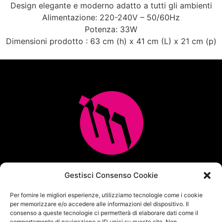
Design elegante e moderno adatto a tutti gli ambienti
Alimentazione: 220-240V – 50/60Hz
Potenza: 33W
Dimensioni prodotto : 63 cm (h) x 41 cm (L) x 21 cm (p)
Multicopia e Arreda Ufficio srl
Gestisci Consenso Cookie
Via M.M.Plattis 2/6 – 44124 FERRARA
Per fornire le migliori esperienze, utilizziamo tecnologie come i cookie
Centralino unificato Tel. 0532 771065
per memorizzare e/o accedere alle informazioni del dispositivo. Il
info@multicopia360.com
consenso a queste tecnologie ci permetterà di elaborare dati come il
P.Iva IT01564380382
comportamento di navigazione o ID unici su questo sito. Non