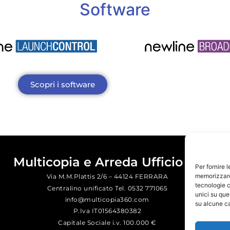
Software
Scopri i software
Multicopia e Arreda Ufficio srl
Per fornire 
memorizzare 
Via M.M.Plattis 2/6 – 44124 FERRARA
tecnologie c
Centralino unificato Tel. 0532 771065
unici su que
info@multicopia360.com
su alcune ca
P.Iva IT01564380382
Capitale Sociale i.v. 100.000 €