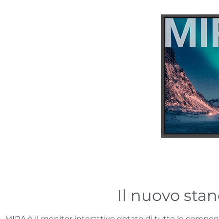
Il nuovo stan
MIRA è il monitor interattivo dotato di tutte le componen