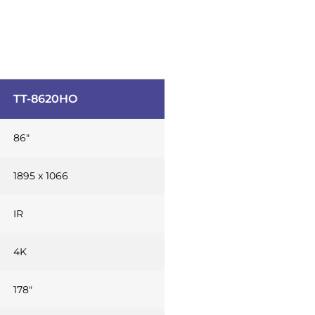
TT-8620HO
86″
1895 x 1066
IR
4K
178″