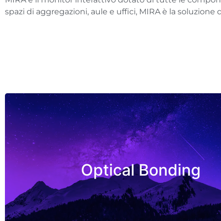
spazi di aggregazioni, aule e uffici, MIRA è la soluzione
Without Optical Bondi
Optical Bonding