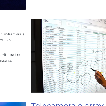
d infrarossi si
 su un
rittura tra
isione.
Telecamera e array