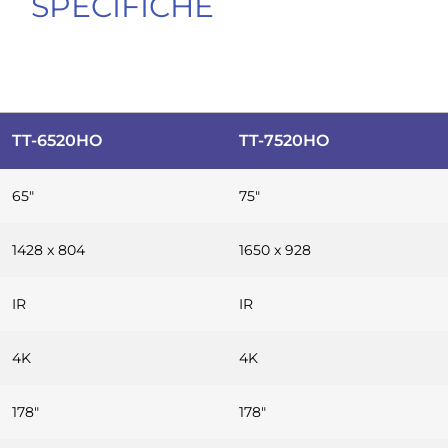
SPECIFICHE
TT-6520HO
TT-7520HO
65″
75″
1428 x 804
1650 x 928
IR
IR
4K
4K
178″
178″