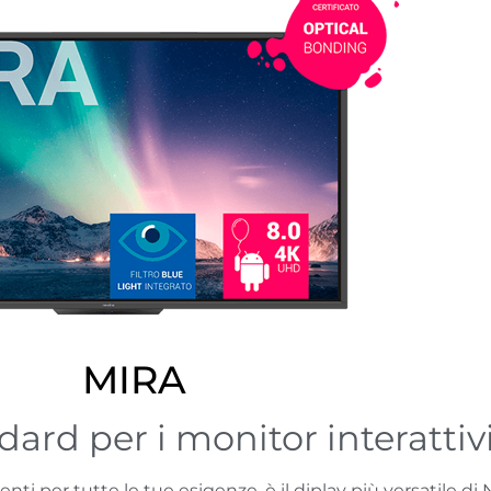
MIRA
dard per i monitor interattiv
ti per tutte le tue esigenze, è il diplay più versatile di 