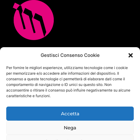
Multicopia e Arreda Ufficio srl
Gestisci Consenso Cookie
Via M.M.Plattis 2/6 – 44124 FERRARA
Per fornire le migliori esperienze, utilizziamo tecnologie come i cookie
Centralino unificato Tel. 0532 771065
per memorizzare e/o accedere alle informazioni del dispositivo. Il
info@multicopia360.com
consenso a queste tecnologie ci permetterà di elaborare dati come il
P.Iva IT01564380382
comportamento di navigazione o ID unici su questo sito. Non
Capitale Sociale i.v. 100.000 €
acconsentire o ritirare il consenso può influire negativamente su alcune
caratteristiche e funzioni.
Privacy Policy
|
Cookie Policy
|
Politica per la sicurezza delle
informazioni
Accetta
Nega