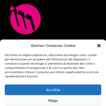
Multicopia e Arreda Ufficio srl
Gestisci Consenso Cookie
Via M.M.Plattis 2/6 – 44124 FERRARA
Per fornire le migliori esperienze, utilizziamo tecnologie come i cookie
Centralino unificato Tel. 0532 771065
per memorizzare e/o accedere alle informazioni del dispositivo. Il
info@multicopia360.com
consenso a queste tecnologie ci permetterà di elaborare dati come il
P.Iva IT01564380382
comportamento di navigazione o ID unici su questo sito. Non
Capitale Sociale i.v. 100.000 €
acconsentire o ritirare il consenso può influire negativamente su alcune
caratteristiche e funzioni.
Privacy Policy
|
Cookie Policy
|
Politica per la sicurezza delle
informazioni
Accetta
Nega