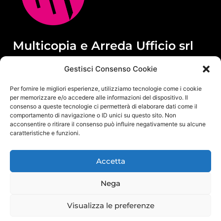
Multicopia e Arreda Ufficio srl
Via M.M.Plattis 2/6 – 44124 FERRARA
Gestisci Consenso Cookie
Centralino unificato Tel. 0532 771065
info@multicopia360.com
Per fornire le migliori esperienze, utilizziamo tecnologie come i cookie
P.Iva IT01564380382
per memorizzare e/o accedere alle informazioni del dispositivo. Il
Capitale Sociale i.v. 100.000 €
consenso a queste tecnologie ci permetterà di elaborare dati come il
Privacy Policy
|
Cookie Policy
|
Politica per la sicurezza delle
comportamento di navigazione o ID unici su questo sito. Non
informazioni
acconsentire o ritirare il consenso può influire negativamente su alcune
caratteristiche e funzioni.
Accetta
Nega
Visualizza le preferenze
Copyright © 2026 multicopia360 | Powered by multicopia360