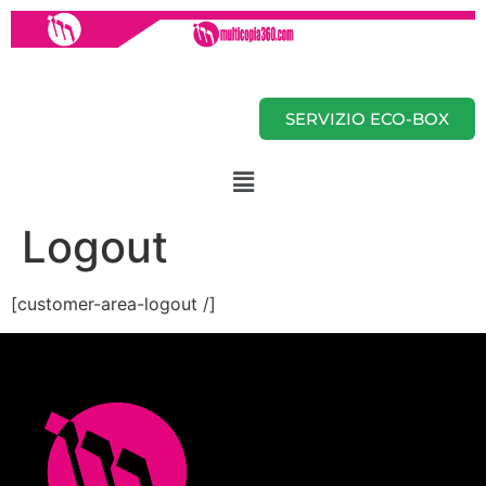
SERVIZIO ECO-BOX
Logout
[customer-area-logout /]