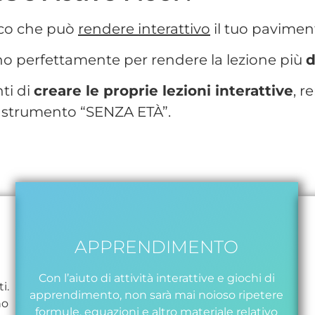
ico che può
rendere interattivo
il tuo paviment
no perfettamente per rendere la lezione più
d
ti di
creare le proprie lezioni interattive
, r
strumento “SENZA ETÀ”.
APPRENDIMENTO
Con l’aiuto di attività interattive e giochi di
i.
apprendimento, non sarà mai noioso ripetere
no
formule, equazioni e altro materiale relativo