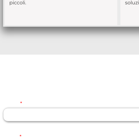
piccoli.
soluz
Contattaci per avere maggiori infor
Nome
*
Nome
Email
*